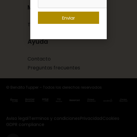
Más info
Enviar
Tuppers comida a domicilio
Ayuda
Contacto
Preguntas frecuentes
© Bendito Tupper – Todos los derechos reservados
Aviso legal
Terminos y condiciones
Privacidad
Cookies
GDPR compliance