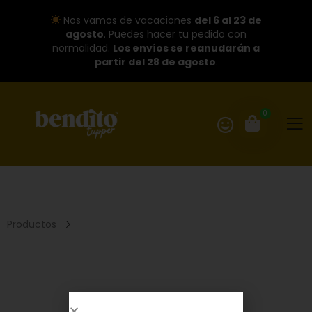
Nos vamos de vacaciones
del 6 al 23 de
agosto
. Puedes hacer tu pedido con
normalidad.
Los envíos se reanudarán a
partir del 28 de agosto
.
0
Productos