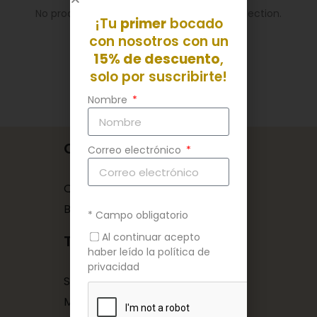
No products were found matching your selection.
¡Tu
primer
bocado
con nosotros con un
15% de descuento
,
solo por suscribirte!
Nombre
Conócenos
Correo electrónico
Quiénes somos
Blog
* Campo obligatorio
Al continuar acepto
Tuppers a domicilio
haber leído la política de
privacidad
Suscríbete
Menú de la semana