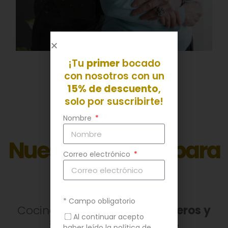
¡Tu
primer
bocado
con nosotros con un
15% de descuento
,
solo por suscribirte!
Nombre
Nuestra comida para
Correo electrónico
regalar
* Campo obligatorio
Cocinamos por ti
platos caseros y
Al continuar acepto
saludables a domicilio
,
haber leído la política de