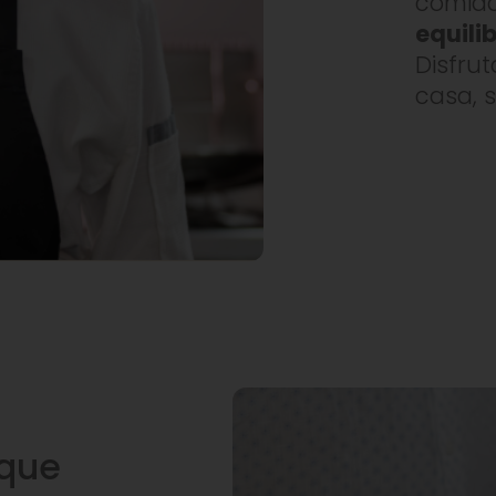
comi
equil
Disfru
casa, 
 que