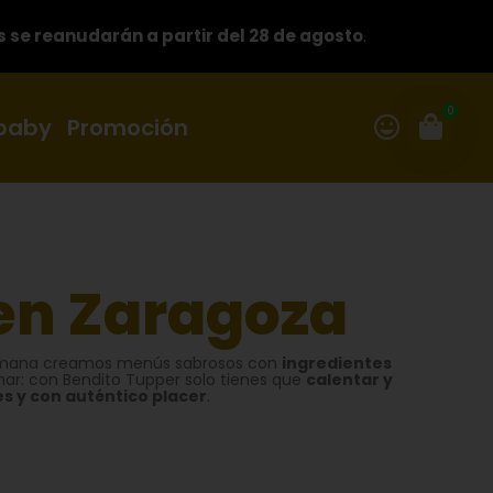
s se reanudarán a partir del 28 de agosto
.
0
 baby
Promoción
en Zaragoza
emana creamos menús sabrosos con
ingredientes
inar: con Bendito Tupper solo tienes que
calentar y
es y con auténtico placer
.