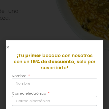
 de una
oza.
¡Tu
primer
bocado con nosotros
con un
15% de descuento
, solo por
suscribirte!
Nombre
Correo electrónico