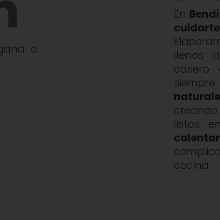
n
En
Bendi
cuidart
Elabor
egana a
llenos 
casero
siempr
natura
creando 
listas 
calent
complic
cocina.