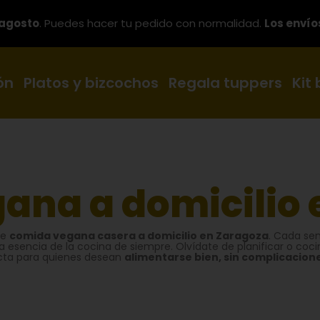
 agosto
. Puedes hacer tu pedido con normalidad.
Los envío
ón
Platos y bizcochos
Regala tuppers
Kit
ana a domicilio 
de
comida vegana casera a domicilio en Zaragoza
. Cada s
a esencia de la cocina de siempre. Olvídate de planificar o coc
ecta para quienes desean
alimentarse bien, sin complicacion