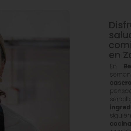
Disf
salu
comi
en Z
En
B
seman
caser
pensa
senci
ingre
siguie
cocin