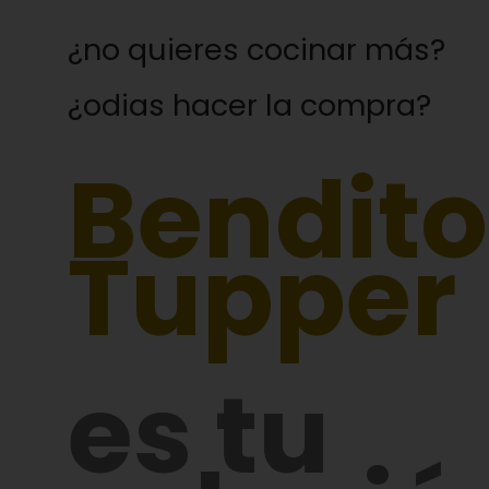
¿no quieres cocinar más?
¿odias hacer la compra?
Bendito
Tupper
es tu