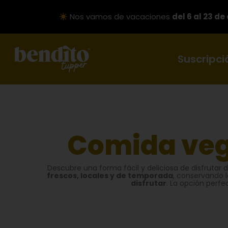
Nos vamos de vacaciones
del 6 al 23 de
Suscripci
Comida veg
Descubre una forma fácil y deliciosa de disfrutar 
frescos, locales y de temporada
, conservando l
disfrutar
. La opción perf