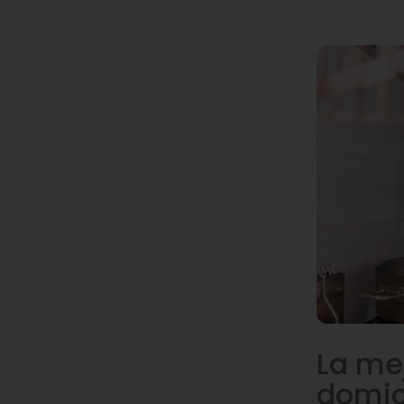
La me
domic