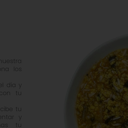
uestra
ona los
el día y
con tu
ecibe tu
entar y
has tu