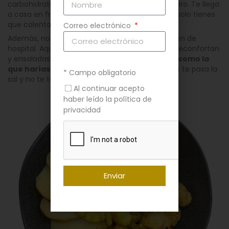
carbohidratos, sin gluten… todo etiquetado y claro. Te llega
a casa en frío, con toda la info nutricional, y tú solo tienes
que calentar y disfrutar. Literalmente.
Correo electrónico
Además, no son esos tuppers tristes que parecen de
hospital. Aquí hay salsas con sabor, guisos que reconfortan
y ensaladas con personalidad.
Es comida real, como la
que harías tú… o incluso mejor
(porque no se te pasa la
* Campo obligatorio
sal y no te toca fregar).
Al continuar acepto
haber leído la política de
privacidad
Enviar