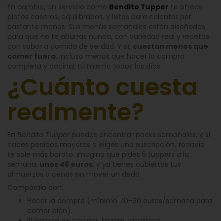
En cambio, un servicio como
Bendito Tupper
te ofrece
platos caseros, equilibrados, y listos para calentar por
bastante menos. Sus menús semanales están diseñados
para que no te aburras nunca, con variedad real y recetas
con sabor a comida de verdad. Y sí,
cuestan menos que
comer fuera
, incluso menos que hacer la compra
completa y cocinar tú mismo todos los días.
¿Cuánto cuesta
realmente?
En
Bendito Tupper
puedes encontrar packs semanales, y si
haces pedidos mayores o eliges una suscripción, todavía
te sale más barato. Imagina que pides 5 tuppers a la
semana:
unos 48 euros
, y ya tienes cubiertos tus
almuerzos o cenas sin mover un dedo.
Compáralo con:
Hacer la compra (mínimo 70-90 euros/semana para
comer bien).
El tiempo de cocinar, limpiar, organizar.