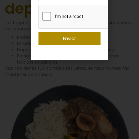
deportistas
Los tuppers saludables a domicilio no son solo para quienes
no saben cocinar. Son perfectos para:
Profesionales con jornadas largas.
Enviar
Estudiantes con poco tiempo.
Deportistas que necesitan control nutricional.
Personas que quieren perder peso o mantener
hábitos saludables.
Cuando tienes tus comidas resueltas, es mucho más fácil
mantener constancia.