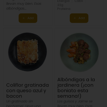
Energía
Cabs
llevan muy bien. Esas
22g
albóndigas...
Proteina
Add
Add
Albóndigas a la
Coliflor gratinada
jardinera (¡con
con queso azul y
boniato esta
bacon
semana!)
Un gratinado sin
Los guisos y Jaime se
bechamel. Lleva una
llevan muy bien. Esas