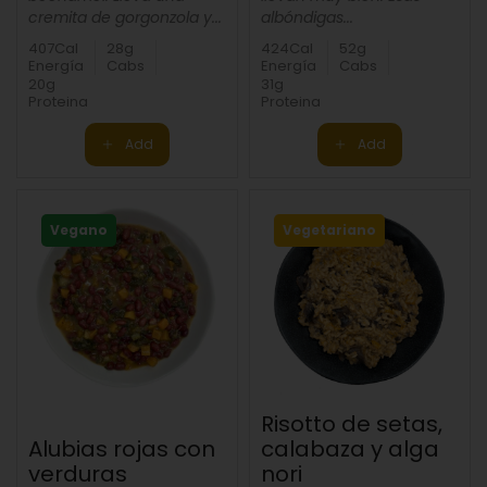
cremita de gorgonzola y...
albóndigas...
407Cal
28g
424Cal
52g
Energía
Cabs
Energía
Cabs
20g
31g
Proteina
Proteina
Add
Add
Vegano
Vegetariano
Risotto de setas,
Alubias rojas con
calabaza y alga
verduras
nori