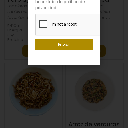
haber leído la política de
Los platos asiáticos ya
Un plato de pasta
privacidad
sabéis que son mis
mediterráneo: sofrito
favoritos. Tenía...
casero de tomate y...
541Cal
56g
1200Cal
158g
Energía
Cabs
Energía
Cabs
35g
32g
Proteina
Proteina
Enviar
Add
Add
Arroz de verduras