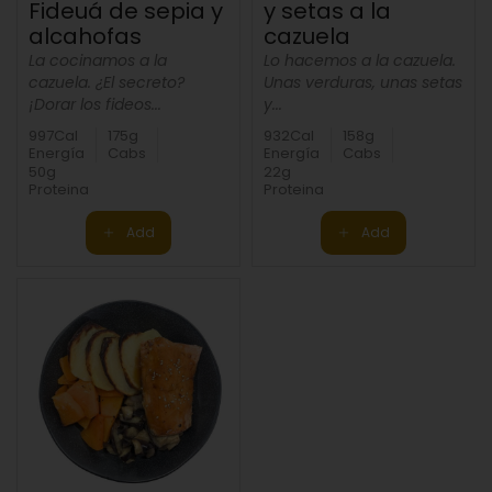
Fideuá de sepia y
y setas a la
alcahofas
cazuela
La cocinamos a la
Lo hacemos a la cazuela.
cazuela. ¿El secreto?
Unas verduras, unas setas
¡Dorar los fideos...
y...
997Cal
175g
932Cal
158g
Energía
Cabs
Energía
Cabs
50g
22g
Proteina
Proteina
Add
Add