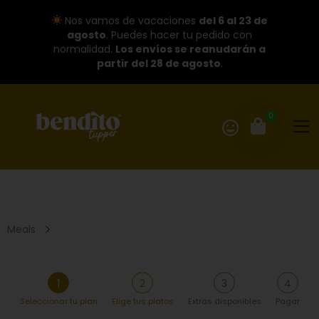
Nos vamos de vacaciones
del 6 al 23 de
agosto
. Puedes hacer tu pedido con
normalidad.
Los envíos se reanudarán a
partir del 28 de agosto
.
0
Meals
1
2
3
4
Seleccionar tu plan
Elige tus platos
Extras disponibles
Pagar