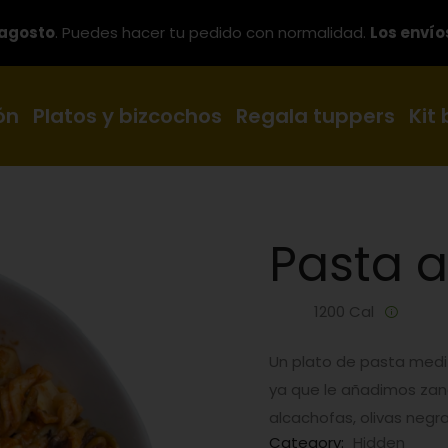
 agosto
. Puedes hacer tu pedido con normalidad.
Los envío
ón
Platos y bizcochos
Regala tuppers
Kit
Pasta a
1200 Cal
Un plato de pasta medit
ya que le añadimos zana
alcachofas, olivas negr
Category:
Hidden