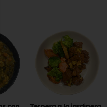
as con
Ternera a la jardinera