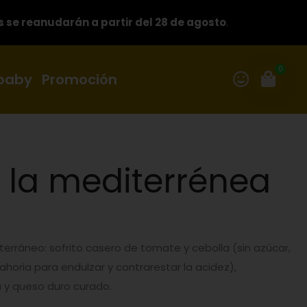
s se reanudarán a partir del 28 de agosto
.
0
 baby
Promoción
 la mediterrénea
erráneo: sofrito casero de tomate y cebolla (sin azúcar,
horia para endulzar y contrarestar la acidez),
a y queso duro curado.