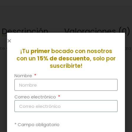
Descripción
Valoraciones (0)
 y cebolla (sin azúcar, ya que le añadimos zanahoria para e
¡Tu
primer
bocado con nosotros
con un
15% de descuento
, solo por
suscribirte!
Nombre
- Alcachofas
- Queso curado duro
Correo electrónico
- Sal
- Aceite de oliva
* Campo obligatorio