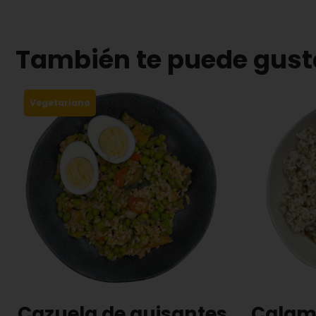
También te puede gust
Vegetariano
Cazuela de guisantes
Calam