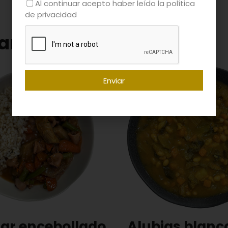
Al continuar acepto haber leído la política
de privacidad
ar
Vegano
Enviar
ar encebollado
Alubias blanc