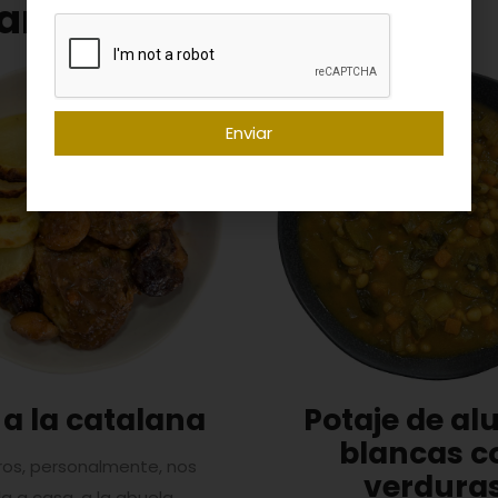
ar
Enviar
 a la catalana
Potaje de al
blancas c
ros, personalmente, nos
verdura
a a casa, a la abuela,...