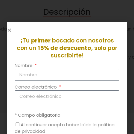
Descripción
oda la vida, verdad? Con patatas, zanahoria, guisantes y un
¡Tu
primer
bocado con nosotros
con un
15% de descuento
, solo por
suscribirte!
- Sofrito casero de cebolla y
Nombre
- Zanahoria
- Caldo verduras
- Pimienta negra
Correo electrónico
- Laurel
* Campo obligatorio
Al continuar acepto haber leído la política
de privacidad