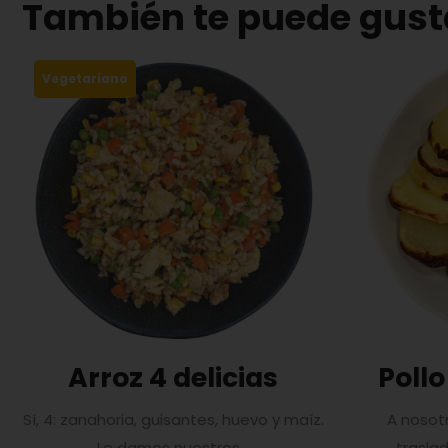
También te puede gust
Vegetariano
Arroz 4 delicias
Pollo
Sí, 4: zanahoria, guisantes, huevo y maíz.
A nosot
Le damos nuestros...
traslad