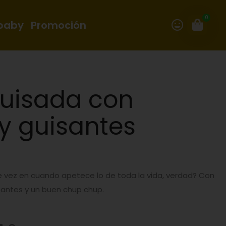
0
 baby
Promoción
guisada con
y guisantes
de vez en cuando apetece lo de toda la vida, verdad? Con
santes y un buen chup chup.