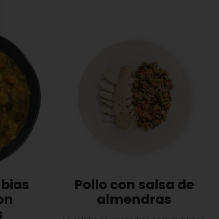
ubias
Pollo con salsa de
on
almendras
s