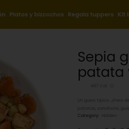
ón
Platos y bizcochos
Regala tuppers
Kit
Sepia 
patata 
497 Cal
Un guiso típico. ¿Pero 
patatas, zanahoria, gui
Category:
Hidden