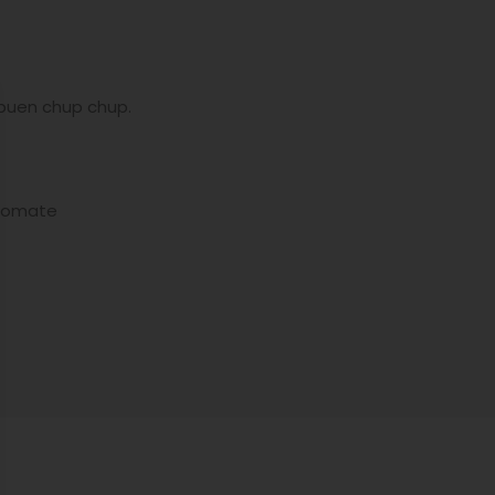
 buen chup chup.
 tomate