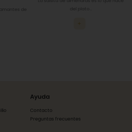
La salsita de almendras es lo que hace
del plato...
 amantes de
Ayuda
lio
Contacto
Preguntas frecuentes