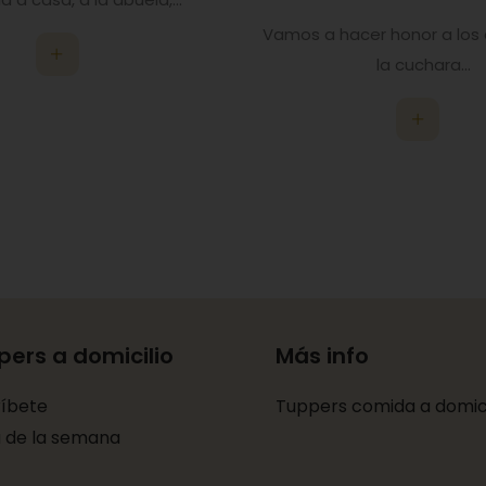
Vamos a hacer honor a los
la cuchara...
pers a domicilio
Más info
ríbete
Tuppers comida a domici
 de la semana