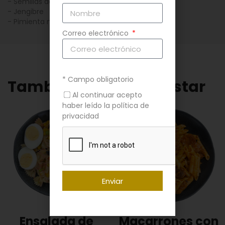
- Semillas de girasol
- Ajo confitado
- Jengibre
- Aceite de oliva
- Pimienta negra
- Sal
Correo electrónico
* Campo obligatorio
También te puede gustar
Al continuar acepto
haber leído la política de
privacidad
Enviar
Ensalada de
Macarrones con