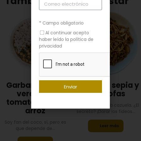
También te puede gustar
* Campo obligatorio
Al continuar acepto
haber leído la política de
privacidad
Garbanzos con
Fideuá de sepia y
Enviar
verduras,
alcahofas
tomate, coco y
La cocinamos a la cazuela. ¿El
arroz
secreto? ¡Dorar los fideos...
Soy fan del coco, sí, pero es
Leer más
que depende de...