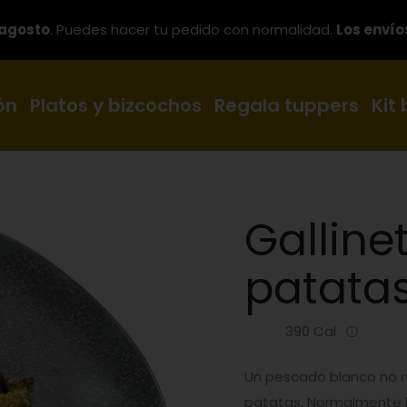
 agosto
. Puedes hacer tu pedido con normalidad.
Los envío
ón
Platos y bizcochos
Regala tuppers
Kit
Galline
patata
390 Cal
Un pescado blanco no m
patatas. Normalmente l