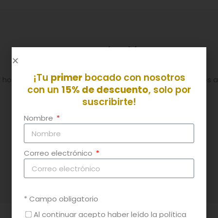
Descripción
¡Tu
primer
bocado con nosotros
horno, con verduras y patatas. Normalmente le ponemos alg
con un
15% de descuento
, solo por
suscribirte!
Nombre
- Patatas
- Aceite de oliva
Correo electrónico
- Sal
* Campo obligatorio
Al continuar acepto haber leído la política