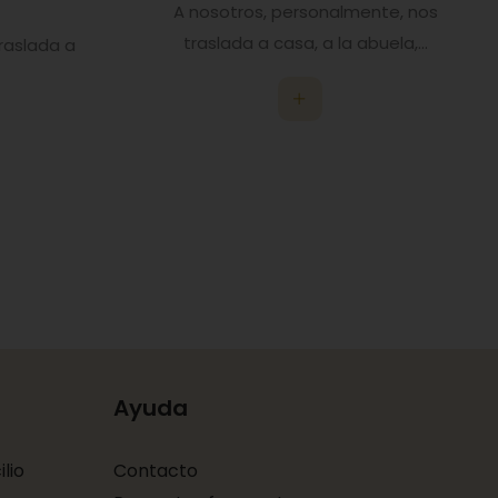
A nosotros, personalmente, nos
traslada a casa, a la abuela,...
traslada a
.
Ayuda
lio
Contacto