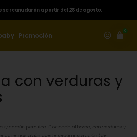
s se reanudarán a partir del 28 de agosto
.
0
 baby
Promoción
ta con verduras y
s
uy común pero rico. Cocinado al horno, con verduras y
e ponemos algún aceite según inspiración (de