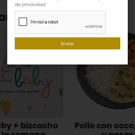
de privacidad
ar
Enviar
aby + bizcocho
Pollo con coco
 la semana
y pasas