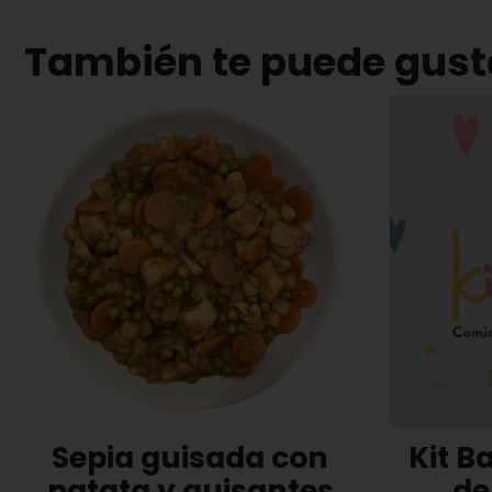
También te puede gust
Sepia guisada con
Kit B
patata y guisantes
de