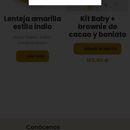
Lenteja amarilla
Kit Baby +
estilo indio
brownie de
cacao y boniato
¡Plato fusión: indio-
mediterránea!
Añadir al carrito
Leer más
165,00
€
Conócenos