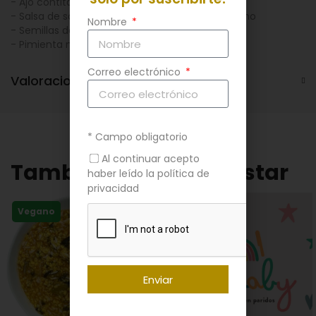
- Ajo contitado
- Jengibre fresco
- Salsa de soja
- Aceite de sésamo
Nombre
- Semillas de sésamo
- Aceite de oliva
- Pimienta negra
- Sal
Correo electrónico
Valoraciones (0)
* Campo obligatorio
Al continuar acepto
También te puede gustar
haber leído la política de
privacidad
Vegano
Enviar