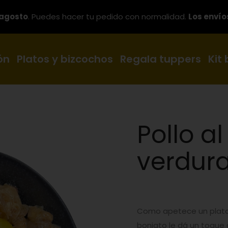
 agosto
. Puedes hacer tu pedido con normalidad.
Los envío
ón
Platos y bizcochos
Regala tuppers
Kit
Pollo a
verdura
Como apetece un plato d
boniato le dá un toqu