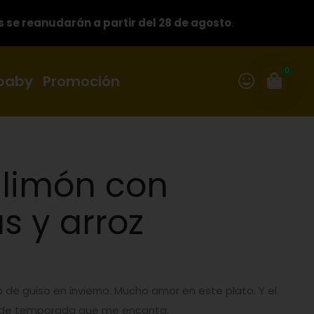
s se reanudarán a partir del 28 de agosto
.
0
 baby
Promoción
l limón con
s y arroz
e guiso en invierno. Mucho amor en este plato. Y el
e de temporada que me encanta.