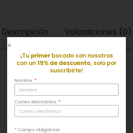
Descripción
Valoraciones (0)
 en este plato. Y el boniato le dá un toque de temporada
¡Tu
primer
bocado con nosotros
con un
15% de descuento
, solo por
suscribirte!
Nombre
- Cebolla
- Boniato
- Caldo casero
Correo electrónico
- Pimienta
- Limón
* Campo obligatorio