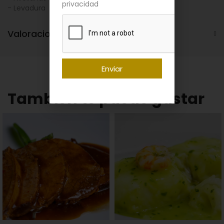
privacidad
- Levadura
- Sal
Valoraciones (0)
Enviar
También te puede gustar