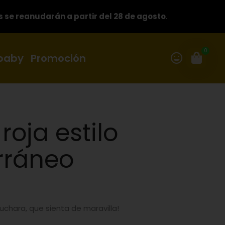
s se reanudarán a partir del 28 de agosto
.
0
 baby
Promoción
roja estilo
rráneo
uchara, que sienta de maravilla!