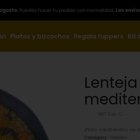
 agosto
. Puedes hacer tu pedido con normalidad.
Los envío
ón
Platos y bizcochos
Regala tuppers
Kit
Lenteja 
medite
687 Cal
¡Plato mediterráno de c
Category:
Hidden