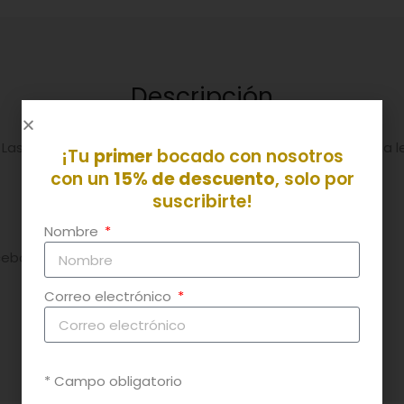
Descripción
 Las verduras varian según temporada Y qué bien sienta la l
¡Tu
primer
bocado con nosotros
con un
15% de descuento
, solo por
suscribirte!
Nombre
- Acelgas
bolla, aceite de oliva,
- Orégano
Correo electrónico
- Arroz
- Sal
* Campo obligatorio